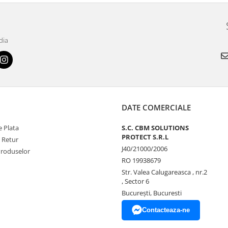
dia
DATE COMERCIALE
 Plata
S.C. CBM SOLUTIONS
PROTECT S.R.L
e Retur
J40/21000/2006
Produselor
RO 19938679
Str. Valea Calugareasca , nr.2
, Sector 6
București, Bucuresti
Contacteaza-ne