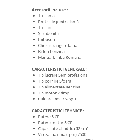
Protecția urechilor
Accesorii incluse :
Scule de mana
1 x Lama
Protectie pentru lamă
Capsatoare , multifuncionale si
1 x Lanţ
pistoale silicon
Şurubeniţă
Imbusuri
Chei si truse chei
Cheie strângere lamă
Ciocane , clesti si foarfeci
Bidon benzina
Manual Limba Romana
Debitare gresie / faianta si geamuri
Echipamente atelier
CARACTERISTICI GENERALE :
Tip lucrare Semiprofesional
Fierastraie si topoare
Tip pornire Sfoara
Tip alimentare Benzina
Gletiere , spacluri si cuttere
Tip motor 2 timpi
Pensule si trafaleti
Culoare Rosu/Negru
Scari , lize si depozitare
CARACTERISTICI TEHNICE :
Putere 5 CP
Unelte pentru masurat
Putere motor 5 CP
Aparate de masura si detectie
Capacitate cilindrica 52 cm³
Viteza maxima (rpm) 7500
Echere si compasuri