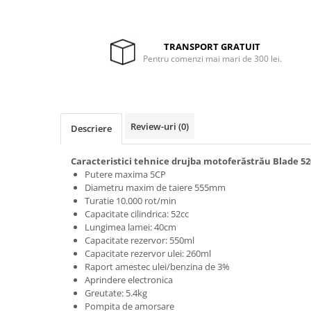
Trimmere
Motosape si motoburghie
Motoburghie
TRANSPORT GRATUIT
Pentru comenzi mai mari de 300 lei.
Motosapatoare
Mănuși protecție
Oferte
Pompe apa
Review-uri
(0)
Descriere
Hidrofoare
Motopompe
Caracteristici tehnice drujba motoferăstrău Blade 52
Putere maxima 5CP
Pompe de suprafata
Diametru maxim de taiere 555mm
Turatie 10.000 rot/min
Pompe submersibile
Capacitate cilindrica: 52cc
Prim ajutor
Lungimea lamei: 40cm
Capacitate rezervor: 550ml
Protecția capului
Capacitate rezervor ulei: 260ml
Căști
Raport amestec ulei/benzina de 3%
Aprindere electronica
Protecția ochilor
Greutate: 5.4kg
Protecția respirației
Pompita de amorsare