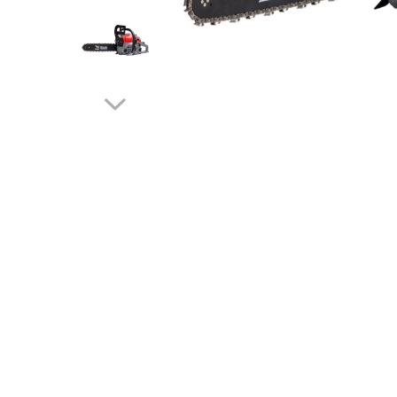
Drujbe termice
Echipamente medicale
Echipamente PSI
Generatoare si unelte pentru
santier
Betoniere
Generatoare
Unelte santier
Lucru la înălțime
Motocoase
Accesorii motocoase
Foarfece de tuns gard viu si
arbusti
Masini si tractorase de tuns
gazonul
Motocoase termice