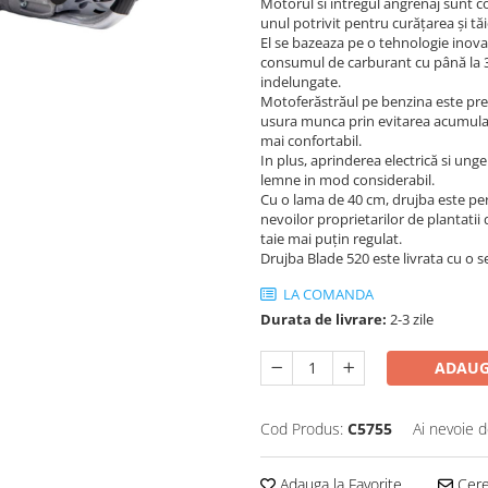
Motorul si întregul angrenaj sunt c
unul potrivit pentru curățarea și tă
El se bazeaza pe o tehnologie inovat
consumul de carburant cu până la 30 
indelungate.
Motoferăstrăul pe benzina este pre
usura munca prin evitarea acumulari
mai confortabil.
In plus, aprinderea electrică si un
lemne in mod considerabil.
Cu o lama de 40 cm, drujba este perfe
nevoilor proprietarilor de plantatii
taie mai puțin regulat.
Drujba Blade 520 este livrata cu o se
LA COMANDA
Durata de livrare:
2-3 zile
ADAUG
Cod Produs:
C5755
Ai nevoie d
Adauga la Favorite
Cere 