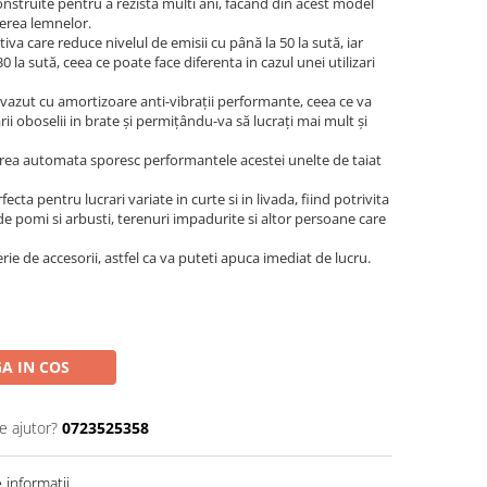
onstruite pentru a rezista multi ani, facand din acest model
ierea lemnelor.
iva care reduce nivelul de emisii cu până la 50 la sută, iar
la sută, ceea ce poate face diferenta in cazul unei utilizari
vazut cu amortizoare anti-vibrații performante, ceea ce va
i oboselii in brate și permițându-va să lucrați mai mult și
gerea automata sporesc performantele acestei unelte de taiat
cta pentru lucrari variate in curte si in livada, fiind potrivita
 de pomi si arbusti, terenuri impadurite si altor persoane care
rie de accesorii, astfel ca va puteti apuca imediat de lucru.
A IN COS
e ajutor?
0723525358
informatii