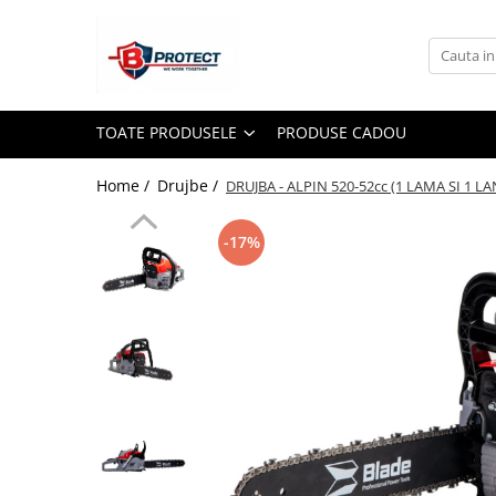
Toate Produsele
Atomizoare si pulverizatoare
TOATE PRODUSELE
PRODUSE CADOU
Atomizoare
Pulverizatoare
Home /
Drujbe /
DRUJBA - ALPIN 520-52cc (1 LAMA SI 1 LA
Casa si gradina
-17%
Aspiratoare , suflante si tocatoare
Casa
Masini spalat cu presiune
Scule si unelte gradina
Diverse
Drujbe
Accesorii drujbe
Drujbe electrice