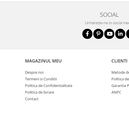
Salopetă cu pieptar
SOCIAL
Echipamente de lucru
Camasa
Urmareste-ne in social me
Combinezoane
Hanorace
Jachete
Pantaloni
Pantaloni scurţi
MAGAZINUL MEU
CLIENTI
Protecţie la pericole
Despre noi
Metode de
Salopetă cu pieptar
Termeni si Conditii
Politica d
Tricouri
Politica de Confidentialitate
Garantia 
Veste
Politica de livrare
ANPC
îmbrăcăminte unică folosinţă
Contact
Industria Alimentară
Accesorii industria alimentară
Combinezon
Jachete