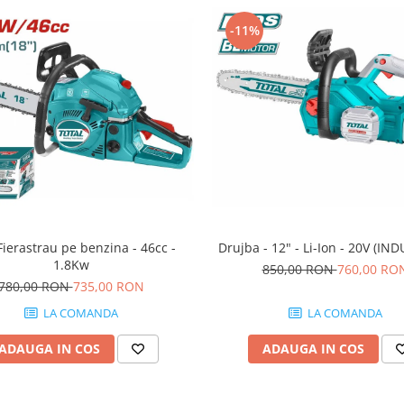
-11%
ierastrau pe benzina - 46cc -
Drujba - 12" - Li-Ion - 20V (IN
1.8Kw
850,00 RON
760,00 RO
780,00 RON
735,00 RON
LA COMANDA
LA COMANDA
ADAUGA IN COS
ADAUGA IN COS