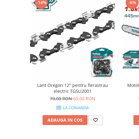
Fierastraie si circulare electrice
-14%
-6%
Iluminat si electrice
Masini de amestecat si vopsit
Masini de gaurit si insurubat
Masini de slefuit si rindeluit
Masini multifunctionale
Polizoare unghiulare
Scule electrice de banc
Suflante aer cald si aspiratoare
Lant Oregon 12" pentru fierastrau
MotoF
Semnalizare și delimitare
electric TGSLI2001
Îmbrăcăminte
70,00 RON
60,00 RON
Articole de ploaie
LA COMANDA
Combinezoane
ADAUGA IN COS
Jachete
Pantaloni
Pelerine