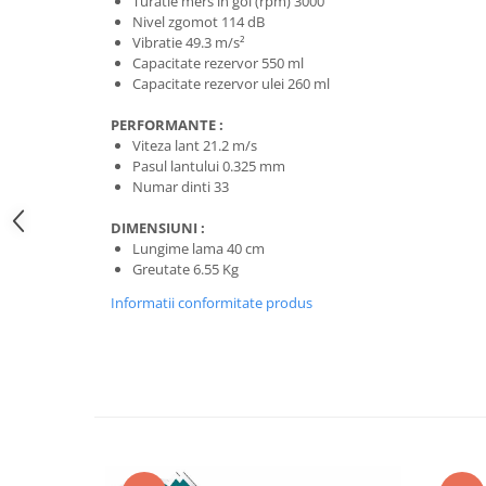
Turatie mers in gol (rpm) 3000
Nivele
Nivel zgomot 114 dB
Nivele laser
Vibratie 49.3 m/s²
Capacitate rezervor 550 ml
Rulete si metre
Capacitate rezervor ulei 260 ml
Telemetre
Termometre
PERFORMANTE :
Viteza lant 21.2 m/s
Scule electrice
Pasul lantului 0.325 mm
Accesorii auto
Numar dinti 33
Accesorii scule electrice
DIMENSIUNI :
Aparate de sudat si lipit
Lungime lama 40 cm
Greutate 6.55 Kg
Capsatoare si pistoale pneumatice
Informatii conformitate produs
Consumabile scule electrice
Accesorii abrazive
Accesorii pentru lustruire
Accesorii pentru slefuire
Discuri pentru debitare
Varfuri si discuri diamantate