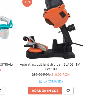
-16%
-19%
DUSTRIAL)
Aparat ascutit lant drujba - BLADE J1M-
GP 
KW-100
N
47
250,00 RON
210,00 RON
LA COMANDA
ADAUGA IN COS
AD