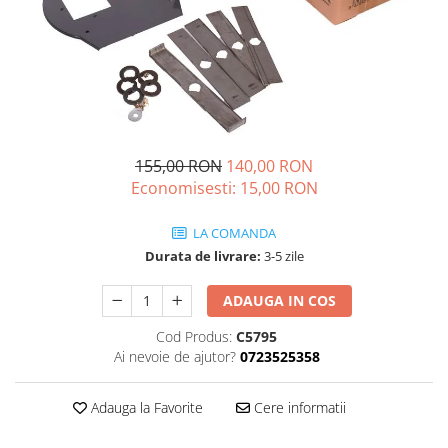
Echere si compasuri
Salopetă cu pieptar
Masini de gaurit si insurubat
Nivele
Tricouri
Nivele laser
Masini de slefuit si rindeluit
Veste
Rulete si metre
Masini multifunctionale
îmbrăcăminte unică folosinţă
Telemetre
Polizoare unghiulare
Industria Alimentară
Termometre
Scule electrice de banc
Accesorii industria alimentară
155,00 RON
140,00 RON
Suflante aer cald si aspiratoare
Combinezon
Economisesti:
15,00
RON
Jachete
LA COMANDA
Pantaloni
Durata de livrare:
3-5 zile
Protecţie ignifugă
Accesorii rezistente la flacără
ADAUGA IN COS
Combinezoane
Cod Produs:
C5795
Hanorace
Ai nevoie de ajutor?
0723525358
Jachete
Pantaloni
Adauga la Favorite
Cere informatii
Salopete cu pieptar