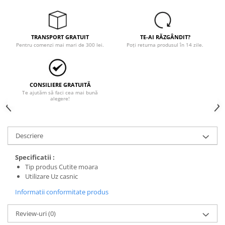
Tricouri
Veste
îmbrăcăminte pentru damă
TRANSPORT GRATUIT
TE-AI RĂZGÂNDIT?
Rezistent la flacăra
Pentru comenzi mai mari de 300 lei.
Poți returna produsul în 14 zile.
Vizibilitate înalta hi-vis
îmbrăcăminte asistente/doctori
îmbrăcăminte bucătari
CONSILIERE GRATUITĂ
Te ajutăm să faci cea mai bună
îmbrăcăminte de lucru
alegere!
înaltă vizibilitate hi-vis
Combinezoane
Descriere
Hanorace
Jachete
Specificatii :
Pantaloni
Tip produs Cutite moara
Pantaloni scurti
Utilizare Uz casnic
Salopetă cu pieptar
Informatii conformitate produs
Tricouri
Review-uri
(0)
Veste