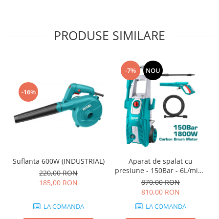
PRODUSE SIMILARE
-7%
NOU
-16%
Suflanta 600W (INDUSTRIAL)
Aparat de spalat cu
presiune - 150Bar - 6L/min -
220,00 RON
1800W (INDUSTRIAL)
870,00 RON
185,00 RON
810,00 RON
LA COMANDA
LA COMANDA