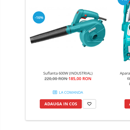
Fierastraie si topoare
Gletiere , spacluri si cuttere
-16%
Pensule si trafaleti
Scari , lize si depozitare
Unelte pentru masurat
Aparate de masura si detectie
Echere si compasuri
Nivele
Nivele laser
Suflanta 600W (INDUSTRIAL)
Aparat
Rulete si metre
220,00 RON
185,00 RON
6
Telemetre
LA COMANDA
Termometre
Accesorii auto
ADAUGA IN COS
Accesorii scule electrice
Aparate de sudat si lipit
Capsatoare si pistoale pneumatice