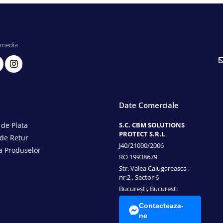
 media
Date Comerciale
de Plata
S.C. CBM SOLUTIONS
PROTECT S.R.L
 de Retur
J40/21000/2006
a Produselor
RO 19938679
Str. Valea Calugareasca ,
nr.2 , Sector 6
București, Bucuresti
Contacteaza-
ne