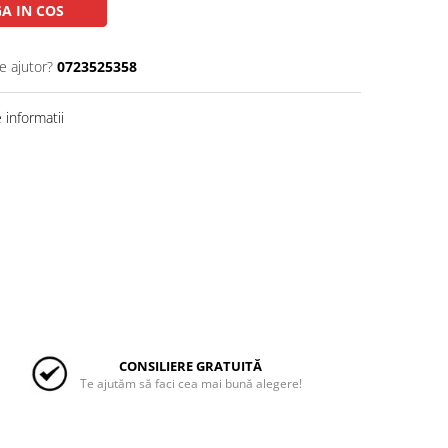
A IN COS
e ajutor?
0723525358
informatii
CONSILIERE GRATUITĂ
Te ajutăm să faci cea mai bună alegere!