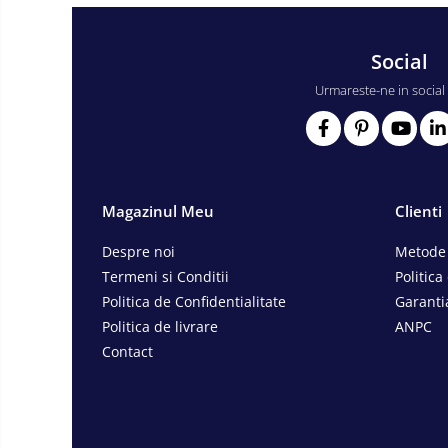
Consumabile scule electrice
Accesorii abrazive
Social
Accesorii pentru lustruire
Urmareste-ne in social
Accesorii pentru slefuire
Discuri pentru debitare
Varfuri si discuri diamantate
Fierastraie si circulare electrice
Magazinul Meu
Clienti
Iluminat si electrice
Masini de amestecat si vopsit
Despre noi
Metode 
Termeni si Conditii
Politica
Masini de gaurit si insurubat
Politica de Confidentialitate
Garanti
Masini de slefuit si rindeluit
Politica de livrare
ANPC
Masini multifunctionale
Contact
Polizoare unghiulare
Scule electrice de banc
Suflante aer cald si aspiratoare