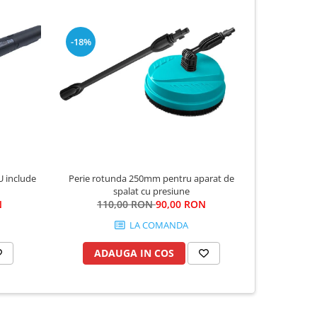
-18%
-18%
U include
Perie rotunda 250mm pentru aparat de
Furtun 
spalat cu presiune
8
N
110,00 RON
90,00 RON
LA COMANDA
ADAUGA IN COS
AD