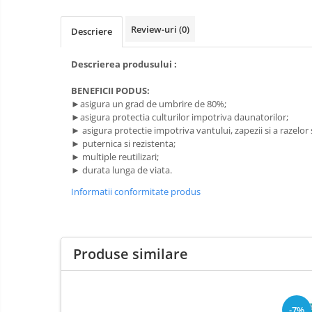
Pompe apa
Hidrofoare
Prim
Review-uri
(0)
Descriere
ajutor
Motopompe
Protecția
Pompe de suprafata
Descrierea produsului :
capului
Scule de
Pompe submersibile
BENEFICII PODUS:
mana
►asigura un grad de umbrire de 80%;
Căști
Scule
►asigura protectia culturilor impotriva daunatorilor;
Protecția ochilor
electrice
► asigura protectie impotriva vantului, zapezii si a razelor 
► puternica si rezistenta;
Semnalizare
Protecția respirației
► multiple reutilizari;
și
Protecția urechilor
► durata lunga de viata.
delimitare
Capsatoare , multifuncionale si
Informatii conformitate produs
pistoale silicon
Chei si truse chei
Ciocane , clesti si foarfeci
Produse similare
Debitare gresie / faianta si geamuri
Echipamente atelier
-7%