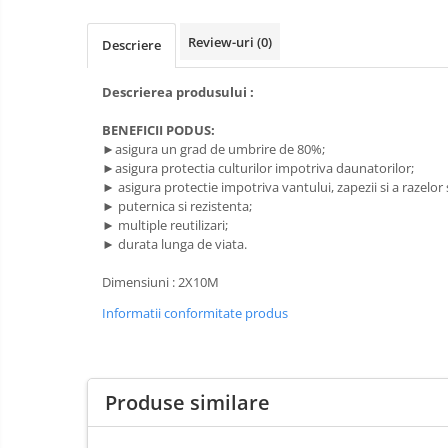
Pompe apa
Hidrofoare
Prim
Review-uri
(0)
Descriere
ajutor
Motopompe
Protecția
Pompe de suprafata
Descrierea produsului :
capului
Scule de
Pompe submersibile
BENEFICII PODUS:
mana
►asigura un grad de umbrire de 80%;
Căști
Scule
►asigura protectia culturilor impotriva daunatorilor;
Protecția ochilor
electrice
► asigura protectie impotriva vantului, zapezii si a razelor 
► puternica si rezistenta;
Semnalizare
Protecția respirației
► multiple reutilizari;
și
Protecția urechilor
► durata lunga de viata.
delimitare
Capsatoare , multifuncionale si
Dimensiuni : 2X10M
pistoale silicon
Informatii conformitate produs
Chei si truse chei
Ciocane , clesti si foarfeci
Debitare gresie / faianta si geamuri
Produse similare
Echipamente atelier