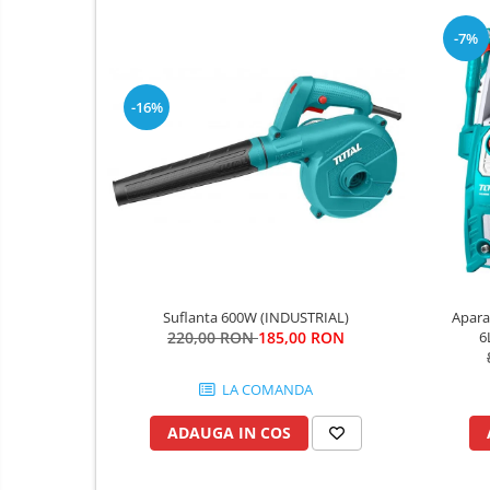
Fierastraie si topoare
Gletiere , spacluri si cuttere
-7%
Pensule si trafaleti
Scari , lize si depozitare
-16%
Unelte pentru masurat
Aparate de masura si detectie
Echere si compasuri
Nivele
Nivele laser
Rulete si metre
Suflanta 600W (INDUSTRIAL)
Aparat
Telemetre
220,00 RON
185,00 RON
6
Termometre
Accesorii auto
LA COMANDA
Accesorii scule electrice
ADAUGA IN COS
Aparate de sudat si lipit
Capsatoare si pistoale pneumatice