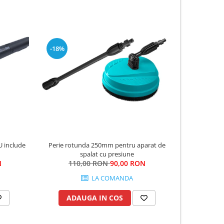
-18%
-18%
U include
Perie rotunda 250mm pentru aparat de
Furtun 
spalat cu presiune
8
N
110,00 RON
90,00 RON
LA COMANDA
ADAUGA IN COS
AD