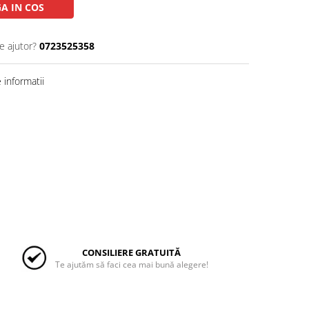
A IN COS
e ajutor?
0723525358
informatii
CONSILIERE GRATUITĂ
Te ajutăm să faci cea mai bună alegere!