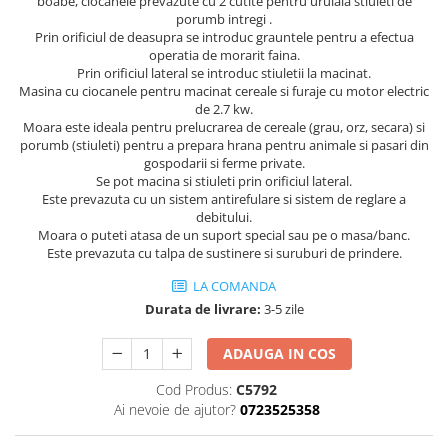
Tricouri
boabe, ciocanele prevazute cu 2 cutite pentru uruiala stiuleti de
porumb intregi .
Veste
Prin orificiul de deasupra se introduc grauntele pentru a efectua
îmbrăcăminte pentru damă
operatia de morarit faina.
Prin orificiul lateral se introduc stiuletii la macinat.
Rezistent la flacăra
Masina cu ciocanele pentru macinat cereale si furaje cu motor electric
de 2.7 kw.
Vizibilitate înalta hi-vis
Moara este ideala pentru prelucrarea de cereale (grau, orz, secara) si
îmbrăcăminte asistente/doctori
porumb (stiuleti) pentru a prepara hrana pentru animale si pasari din
îmbrăcăminte bucătari
gospodarii si ferme private.
Se pot macina si stiuleti prin orificiul lateral.
îmbrăcăminte de lucru
Este prevazuta cu un sistem antirefulare si sistem de reglare a
înaltă vizibilitate hi-vis
debitului.
Moara o puteti atasa de un suport special sau pe o masa/banc.
Combinezoane
Este prevazuta cu talpa de sustinere si suruburi de prindere.
Hanorace
LA COMANDA
Jachete
Durata de livrare:
3-5 zile
Pantaloni
Pantaloni scurti
ADAUGA IN COS
Salopetă cu pieptar
Cod Produs:
C5792
Tricouri
Ai nevoie de ajutor?
0723525358
Veste