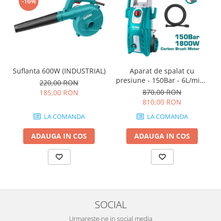
-16%
Suflanta 600W (INDUSTRIAL)
Aparat de spalat cu
presiune - 150Bar - 6L/min -
220,00 RON
1800W (INDUSTRIAL)
870,00 RON
185,00 RON
810,00 RON
LA COMANDA
LA COMANDA
ADAUGA IN COS
ADAUGA IN COS
SOCIAL
Urmareste-ne in social media