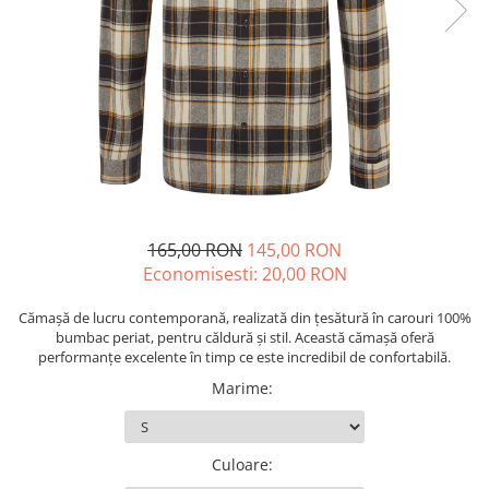
Echere si compasuri
Salopetă cu pieptar
Masini de gaurit si insurubat
Nivele
Tricouri
Nivele laser
Masini de slefuit si rindeluit
Veste
Rulete si metre
Masini multifunctionale
îmbrăcăminte unică folosinţă
Telemetre
Polizoare unghiulare
Industria Alimentară
Termometre
Scule electrice de banc
Accesorii industria alimentară
Suflante aer cald si aspiratoare
Combinezon
Jachete
165,00 RON
145,00 RON
Pantaloni
Economisesti:
20,00
RON
Protecţie ignifugă
Cămașă de lucru contemporană, realizată din țesătură în carouri 100%
Accesorii rezistente la flacără
bumbac periat, pentru căldură și stil. Această cămașă oferă
Combinezoane
performanțe excelente în timp ce este incredibil de confortabilă.
Hanorace
Marime
:
Jachete
Pantaloni
Salopete cu pieptar
Culoare
: