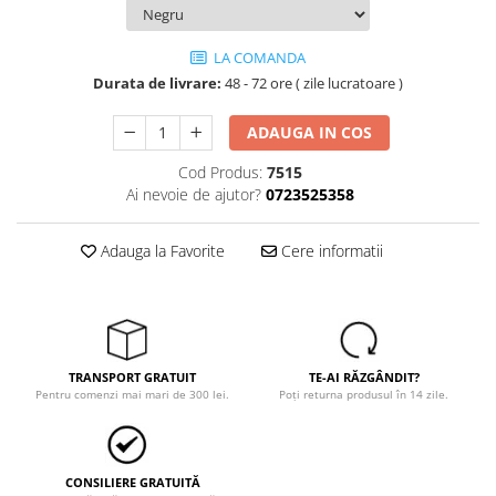
Tricouri
Veste
LA COMANDA
îmbrăcăminte pentru damă
Durata de livrare:
48 - 72 ore ( zile lucratoare )
Rezistent la flacăra
Vizibilitate înalta hi-vis
ADAUGA IN COS
îmbrăcăminte asistente/doctori
Cod Produs:
7515
îmbrăcăminte bucătari
Ai nevoie de ajutor?
0723525358
îmbrăcăminte de lucru
înaltă vizibilitate hi-vis
Adauga la Favorite
Cere informatii
Combinezoane
Hanorace
Jachete
Pantaloni
TRANSPORT GRATUIT
TE-AI RĂZGÂNDIT?
Pantaloni scurti
Pentru comenzi mai mari de 300 lei.
Poți returna produsul în 14 zile.
Salopetă cu pieptar
Tricouri
Veste
CONSILIERE GRATUITĂ