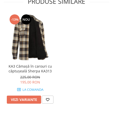
PRODUSE SIMILARE
-13%
NOU
KA3 Cămașă în carouri cu
căptușeală Sherpa KA313
225,00 RON
195,00 RON
LA COMANDA
VEZI VARIANTE