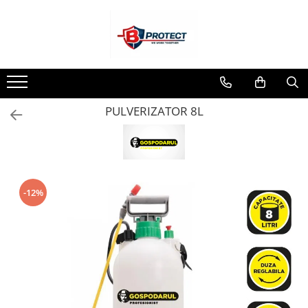
Toate Produsele
Atomizoare si pulverizatoare
Atomizoare
PULVERIZATOR 8L
Pulverizatoare
Casa si gradina
Aspiratoare , suflante si tocatoare
Casa
-12%
Masini spalat cu presiune
Scule si unelte gradina
Diverse
Drujbe
Accesorii drujbe
Drujbe electrice