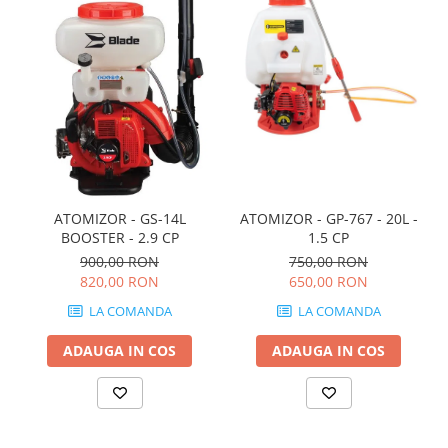
Nivele
Nivele laser
Rulete si metre
Telemetre
Termometre
Scule electrice
Accesorii auto
Accesorii scule electrice
ATOMIZOR - GS-14L
ATOMIZOR - GP-767 - 20L -
Aparate de sudat si lipit
BOOSTER - 2.9 CP
1.5 CP
Capsatoare si pistoale pneumatice
900,00 RON
750,00 RON
820,00 RON
650,00 RON
Consumabile scule electrice
LA COMANDA
LA COMANDA
Accesorii abrazive
Accesorii pentru lustruire
ADAUGA IN COS
ADAUGA IN COS
Accesorii pentru slefuire
Discuri pentru debitare
Varfuri si discuri diamantate