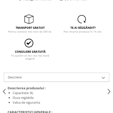
Trimmere
Motosape si motoburghie
Motoburghie
Motosapatoare
TRANSPORT GRATUIT
TE-AI RĂZGÂNDIT?
Mănuși protecție
Pentru comenzi mai mari de 300 lei.
Poți returna produsul în 14 zile.
Oferte
Pompe apa
Hidrofoare
CONSILIERE GRATUITĂ
Te ajutăm să faci cea mai bună
Motopompe
alegere!
Pompe de suprafata
Pompe submersibile
Descriere
Prim ajutor
Protecția capului
Descrierea produsului :
Capacitate: 8L
Căști
Duza reglabila
Protecția ochilor
Valva de siguranta
Protecția respirației
CARACTERISTICI GENERALE :