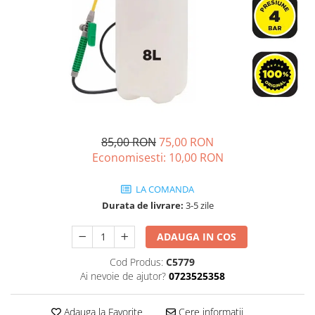
Drujbe termice
Echipamente medicale
Echipamente PSI
Generatoare si unelte pentru
santier
Betoniere
Generatoare
85,00 RON
75,00 RON
Unelte santier
Economisesti:
10,00
RON
Lucru la înălțime
Motocoase
LA COMANDA
Accesorii motocoase
Durata de livrare:
3-5 zile
Foarfece de tuns gard viu si
arbusti
ADAUGA IN COS
Masini si tractorase de tuns
Cod Produs:
C5779
gazonul
Ai nevoie de ajutor?
0723525358
Motocoase termice
Adauga la Favorite
Cere informatii