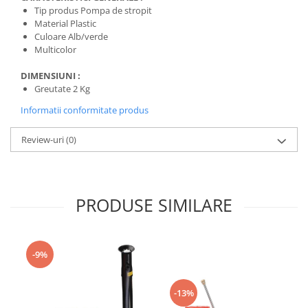
Tip produs Pompa de stropit
Protecția urechilor
Material Plastic
Scule de mana
Culoare Alb/verde
Multicolor
Capsatoare , multifuncionale si
pistoale silicon
DIMENSIUNI :
Chei si truse chei
Greutate 2 Kg
Ciocane , clesti si foarfeci
Informatii conformitate produs
Debitare gresie / faianta si geamuri
Review-uri
(0)
Echipamente atelier
Fierastraie si topoare
Gletiere , spacluri si cuttere
PRODUSE SIMILARE
Pensule si trafaleti
Scari , lize si depozitare
-9%
Unelte pentru masurat
Aparate de masura si detectie
-13%
Echere si compasuri