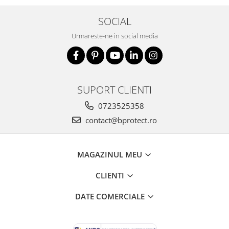
Fierastraie si circulare electrice
Iluminat si electrice
SOCIAL
Masini de amestecat si vopsit
Urmareste-ne in social media
Masini de gaurit si insurubat
Masini de slefuit si rindeluit
Masini multifunctionale
SUPORT CLIENTI
Polizoare unghiulare
0723525358
Scule electrice de banc
contact@bprotect.ro
Suflante aer cald si aspiratoare
Semnalizare și delimitare
MAGAZINUL MEU
Îmbrăcăminte
Articole de ploaie
CLIENTI
Combinezoane
DATE COMERCIALE
Jachete
Pantaloni
Pelerine