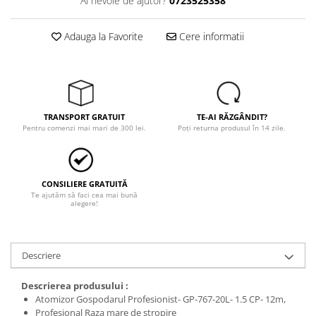
Ai nevoie de ajutor?
0723525358
Tricouri
Veste
Adauga la Favorite
Cere informatii
îmbrăcăminte pentru damă
Rezistent la flacăra
Vizibilitate înalta hi-vis
îmbrăcăminte asistente/doctori
îmbrăcăminte bucătari
TRANSPORT GRATUIT
TE-AI RĂZGÂNDIT?
Pentru comenzi mai mari de 300 lei.
Poți returna produsul în 14 zile.
îmbrăcăminte de lucru
înaltă vizibilitate hi-vis
Combinezoane
CONSILIERE GRATUITĂ
Hanorace
Te ajutăm să faci cea mai bună
alegere!
Jachete
Pantaloni
Pantaloni scurti
Descriere
Salopetă cu pieptar
Tricouri
Descrierea produsului :
Atomizor Gospodarul Profesionist- GP-767-20L- 1.5 CP- 12m,
Veste
Profesional Raza mare de stropire